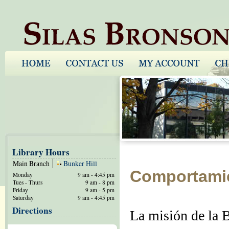
Library Hours
Main Branch
Bunker Hill
Comportamie
Monday
9 am - 4:45 pm
Tues - Thurs
9 am - 8 pm
Friday
9 am - 5 pm
Saturday
9 am - 4:45 pm
Directions
La misión de la 